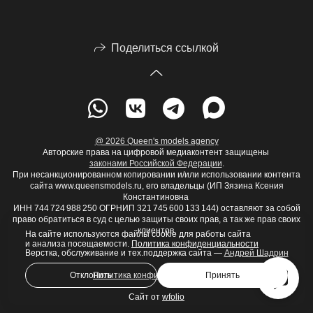
Поделиться ссылкой
@ 2026 Queen's models agency
Авторские права на цифровой медиаконтент защищены
законами Российской Федерации
.
При несанкционированном копировании и/или использовании контента
сайта www.queensmodels.ru, его владельцы (ИП Зязина Ксения
Константиновна
ИНН 744 724 988 250 ОГРНИП 321 745 600 133 144) оставляют за собой
право обратиться в суд с целью защиты своих прав, а так же прав своих
клиентов.
На сайте используются файлы cookie для работы сайта
и анализа посещаемости.
Политика конфиденциальности
Верстка, обслуживание и тех.поддержка сайта —
Андрей Шадрин
Отклонить
Принять
Политика конфиденциальности
Сайт от
wfolio