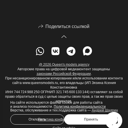
Поделиться ссылкой
@ 2026 Queen's models agency
Авторские права на цифровой медиаконтент защищены
законами Российской Федерации
.
При несанкционированном копировании и/или использовании контента
сайта www.queensmodels.ru, его владельцы (ИП Зязина Ксения
Константиновна
ИНН 744 724 988 250 ОГРНИП 321 745 600 133 144) оставляют за собой
право обратиться в суд с целью защиты своих прав, а так же прав своих
клиентов.
На сайте используются файлы cookie для работы сайта
и анализа посещаемости.
Политика конфиденциальности
Верстка, обслуживание и тех.поддержка сайта —
Андрей Шадрин
Политика конфиденциальности
Отклонить
Принять