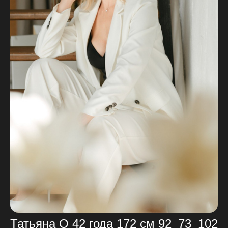
Татьяна О 42 года 172 см 92_73_102