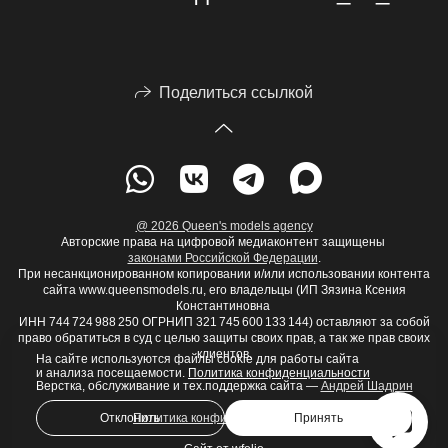
Поделиться ссылкой
@ 2026 Queen's models agency
Авторские права на цифровой медиаконтент защищены
законами Российской Федерации
.
При несанкционированном копировании и/или использовании контента
сайта www.queensmodels.ru, его владельцы (ИП Зязина Ксения
Константиновна
ИНН 744 724 988 250 ОГРНИП 321 745 600 133 144) оставляют за собой
право обратиться в суд с целью защиты своих прав, а так же прав своих
клиентов.
На сайте используются файлы cookie для работы сайта
и анализа посещаемости.
Политика конфиденциальности
Верстка, обслуживание и тех.поддержка сайта —
Андрей Шадрин
Отклонить
Принять
Политика конфиденциальности