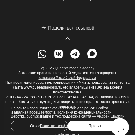
Поделиться ссылкой
@ 2026 Queen's models agency
Авторские права на цифровой медиаконтент защищены
законами Российской Федерации
.
При несанкционированном копировании и/или использовании контента
сайта www.queensmodels.ru, его владельцы (ИП Зязина Ксения
Константиновна
ИНН 744 724 988 250 ОГРНИП 321 745 600 133 144) оставляют за собой
право обратиться в суд с целью защиты своих прав, а так же прав своих
клиентов.
На сайте используются файлы cookie для работы сайта
и анализа посещаемости.
Политика конфиденциальности
Верстка, обслуживание и тех.поддержка сайта —
Андрей Шадрин
Политика конфиденциальности
Отклонить
Принять