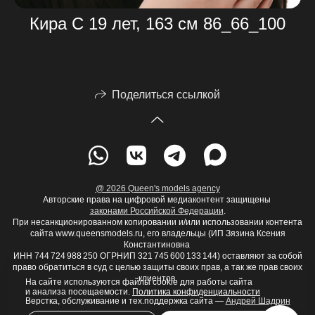
Кира С 19 лет, 163 см 86_66_100
Поделиться ссылкой
@ 2026 Queen's models agency
Авторские права на цифровой медиаконтент защищены
законами Российской Федерации
.
При несанкционированном копировании и/или использовании контента
сайта www.queensmodels.ru, его владельцы (ИП Зязина Ксения
Константиновна
ИНН 744 724 988 250 ОГРНИП 321 745 600 133 144) оставляют за собой
право обратиться в суд с целью защиты своих прав, а так же прав своих
клиентов.
На сайте используются файлы cookie для работы сайта
и анализа посещаемости.
Политика конфиденциальности
Верстка, обслуживание и тех.поддержка сайта —
Андрей Шадрин